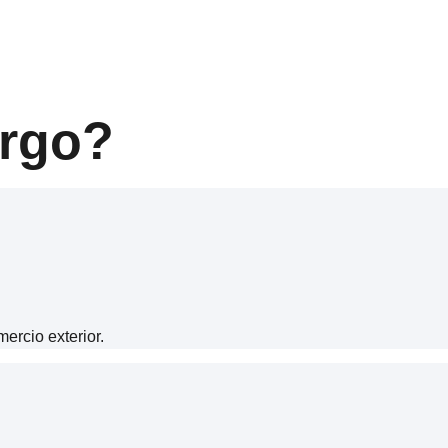
cional y gestión aduanera.
argo?
ercio exterior.