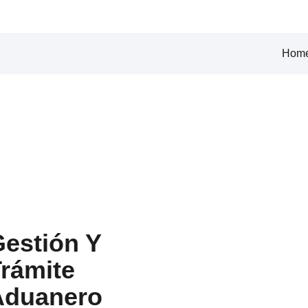
Hom
estión Y
rámite
Aduanero