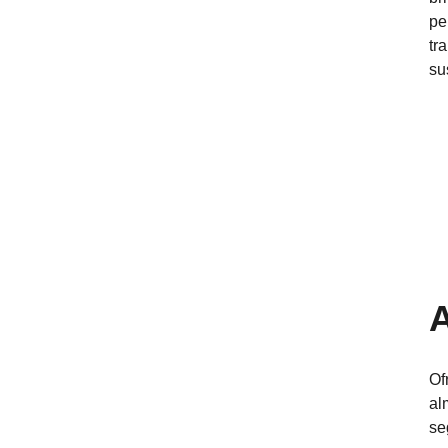
pe
tr
su
Of
al
se