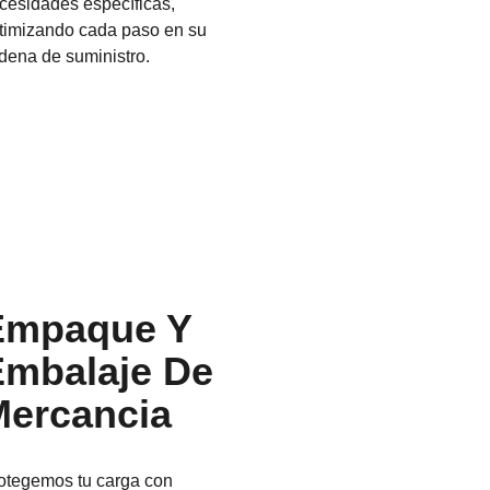
cesidades específicas,
timizando cada paso en su
dena de suministro.
Empaque Y
Embalaje De
Mercancia
otegemos tu carga con