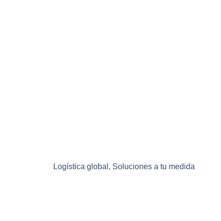
Mundo
Contáctanos y transforma tus ideas en movimi
Contáctanos
Logística global, Soluciones a tu medida